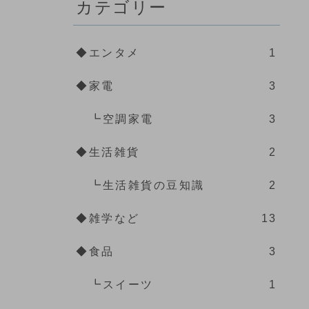
カテゴリー
◆エンタメ
1
◆家電
3
┗空調家電
3
◆生活雑貨
2
┗生活雑貨の豆知識
2
◆雑学など
13
◆食品
3
┗スイーツ
1