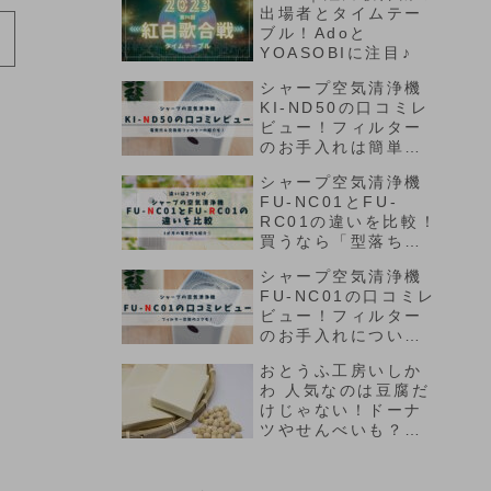
出場者とタイムテー
ブル！Adoと
YOASOBIに注目♪
シャープ空気清浄機
KI-ND50の口コミレ
ビュー！フィルター
のお手入れは簡単？
電気代もチェック！
シャープ空気清浄機
FU-NC01とFU-
RC01の違いを比較！
買うなら「型落ち」
がおススメの訳は？
シャープ空気清浄機
FU-NC01の口コミレ
ビュー！フィルター
のお手入れについて
も♪
おとうふ工房いしか
わ 人気なのは豆腐だ
けじゃない！ドーナ
ツやせんべいも？通
販OK♪